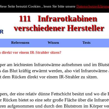
iese Seite benutzt Cookies , lesen Sie bitte unsere
Datenschutzerklärun
111   Infrarotkabinen 
verschiedener Hersteller
Referenzen
Wissen
Tests
irekt vor einem IR-Strahler sitzen?
er am leichtesten Infrarotwärme aufnehmen und im Blutst
 das Blut kräftig erwärmt werden, also viel Infrarotwär
mit dem Rücken direkt vor einem IR-Strahler zu sitzen.
ers, der eine relativ dünne Fettschicht besitzt und wo die 
Der Rücken bietet so eine sehr große Fläche über die Infrar
laren aufgenommen und durch den Blutstrom im Körper ver